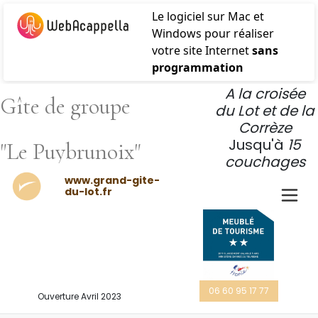
Le logiciel sur Mac et
Windows pour réaliser
votre site Internet
sans
programmation
A la croisée
Gîte de groupe
du Lot et de la
Corrèze
Jusqu'à
15
"Le Puybrunoix"
couchages
www.grand-gite-
du-lot.fr
06 60 95 17 77
Ouverture Avril 2023