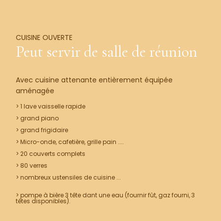
CUISINE OUVERTE
Peut servir de salle de réunion
Avec cuisine attenante entièrement équipée
aménagée
> 1 lave vaisselle rapide
> grand piano
> grand frigidaire
> Micro-onde, cafetière, grille pain ....
> 20 couverts complets
> 80 verres
> nombreux ustensiles de cuisine ...
> pompe à bière 3 tête dant une eau (fournir fût, gaz fourni, 3
têtes disponibles).